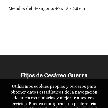
Medidas del Hexágono: 40 x 12 x 2,5 cm
Hijos de Cesáreo Guerra
Utilizamos cookies propias y terceros para
info@hijosdecesareoguerra.com
obtener datos estadísticos de la navegación
Tfno:
91 873 35 45
Fax: 91 874 11 17
de nuestros usuarios y mejorar nuestros
servicios. Puedes configurar tus preferencias
C/ La Paz, 6. 28510 - Campo Real (Madrid)