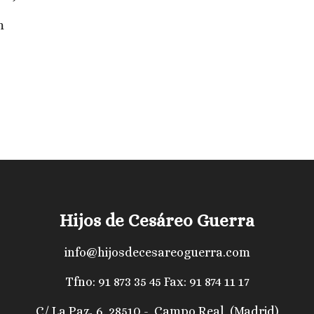
m
Hijos de Cesáreo Guerra
info@hijosdecesareoguerra.com
Tfno:
91 873 35 45
Fax: 91 874 11 17
C/ La Paz, 6. 28510 - Campo Real (Madrid)