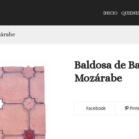
INICIO
QUIENE
zárabe
Baldosa de B
Mozárabe
Facebook
Pint