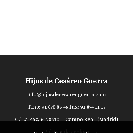
Hijos de Cesáreo Guerra
info@hijosdecesareoguerra.com
Tfno:
91 873 35 45
Fax: 91 874 11 17
C/ La Paz, 6. 28510 - Campo Real (Madrid)
Política de cookies