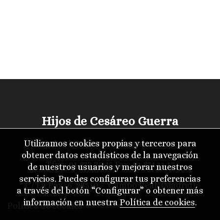
Hijos de Cesáreo Guerra
Utilizamos cookies propias y terceros para
info@hijosdecesareoguerra.com
obtener datos estadísticos de la navegación
Tfno:
91 873 35 45
Fax: 91 874 11 17
de nuestros usuarios y mejorar nuestros
servicios. Puedes configurar tus preferencias
C/ La Paz, 6. 28510 - Campo Real (Madrid)
a través del botón “Configurar” o obtener más
información en nuestra
Política de cookies
.
Política de cookies