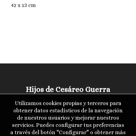
42 x 13 cm
Hijos de Cesáreo Guerra
Utilizamos cookies propias y terceros para
info@hijosdecesareoguerra.com
obtener datos estadísticos de la navegación
Tfno:
91 873 35 45
Fax: 91 874 11 17
de nuestros usuarios y mejorar nuestros
servicios. Puedes configurar tus preferencias
C/ La Paz, 6. 28510 - Campo Real (Madrid)
a través del botón “Configurar” o obtener más